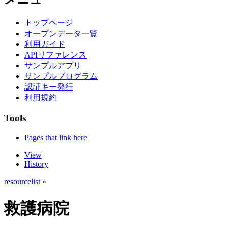
トップページ
オープンデータ一覧
利用ガイド
APIリファレンス
サンプルアプリ
サンプルプログラム
認証キー発行
利用規約
Tools
Pages that link here
View
History
resourcelist
»
救護病院